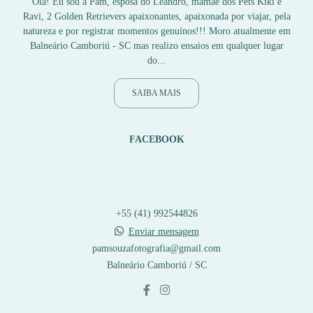
Olá! Eu sou a Pam, esposa do Leandro, mamãe dos Pets Kiki e
Ravi, 2 Golden Retrievers apaixonantes, apaixonada por viajar, pela
natureza e por registrar momentos genuínos!!! Moro atualmente em
Balneário Camboriú - SC mas realizo ensaios em qualquer lugar
do...
SAIBA MAIS
FACEBOOK
+55 (41) 992544826
Enviar mensagem
pamsouzafotografia@gmail.com
Balneário Camboriú / SC